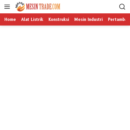
L
a
n
Home
Alat Listrik
Konstruksi
Mesin Industri
Pertamban
g
s
u
n
g
k
e
k
o
n
t
e
n