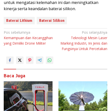
untuk mengatasi kelemahan ini dan meningkatkan
kinerja serta keandalan baterai silikon.
Baterai Lithium
Baterai Silikon
N
Pos sebelumnya
Pos selanjutnya
Kemampuan dan Kecanggihan
Teknologi Mesin Laser
a
yang Dimiliki Drone Militer
Marking Industri, Ini Jenis dan
v
Fungsinya Untuk Percetakan
i
g
a
s
Baca Juga
i
p
o
s