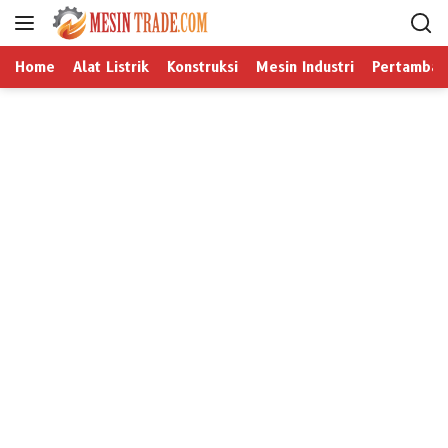
L
a
n
Home
Alat Listrik
Konstruksi
Mesin Industri
Pertamban
g
s
u
n
g
k
e
k
o
n
t
e
n