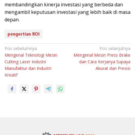
membandingkan kinerja investasi yang berbeda dan
mengambil keputusan investasi yang lebih baik di masa
depan.
pengertian ROI
N
Pos sebelumnya
Pos selanjutnya
Mengenal Teknologi Mesin
Mengenal Mesin Press Brake
a
Cutting Laser Industri
dan Cara Kerjanya Supaya
v
Manufaktur dan Industri
Akurat dan Presisi
i
Kreatif
g
a
s
i
p
o
s