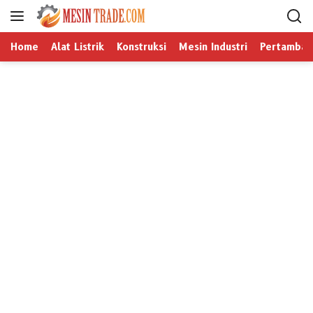
L
a
n
Home
Alat Listrik
Konstruksi
Mesin Industri
Pertamban
g
s
u
n
g
k
e
k
o
n
t
e
n