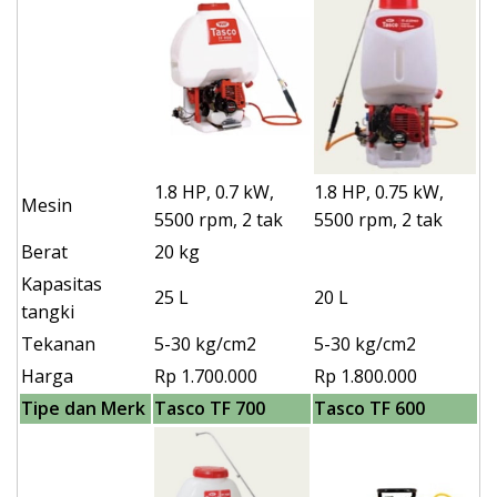
1.8 HP, 0.7 kW,
1.8 HP, 0.75 kW,
Mesin
5500 rpm, 2 tak
5500 rpm, 2 tak
Berat
20 kg
Kapasitas
25 L
20 L
tangki
Tekanan
5-30 kg/cm2
5-30 kg/cm2
Harga
Rp 1.700.000
Rp 1.800.000
Tipe dan Merk
Tasco TF 700
Tasco TF 600