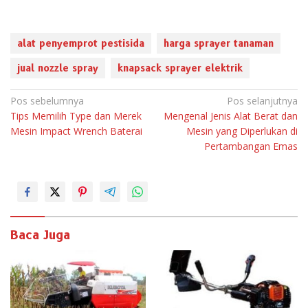
alat penyemprot pestisida
harga sprayer tanaman
jual nozzle spray
knapsack sprayer elektrik
N
Pos sebelumnya
Pos selanjutnya
Tips Memilih Type dan Merek
Mengenal Jenis Alat Berat dan
a
Mesin Impact Wrench Baterai
Mesin yang Diperlukan di
v
Pertambangan Emas
i
g
a
s
i
Baca Juga
p
o
s