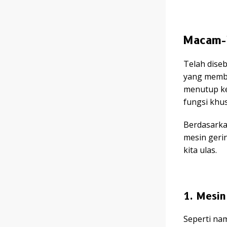
Macam-
Telah dise
yang memba
menutup ke
fungsi khu
Berdasarka
mesin geri
kita ulas.
1. Mesin
Seperti nam