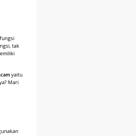
fungsi
gsi, tak
miliki
acam
yaitu
ya? Mari
igunakan