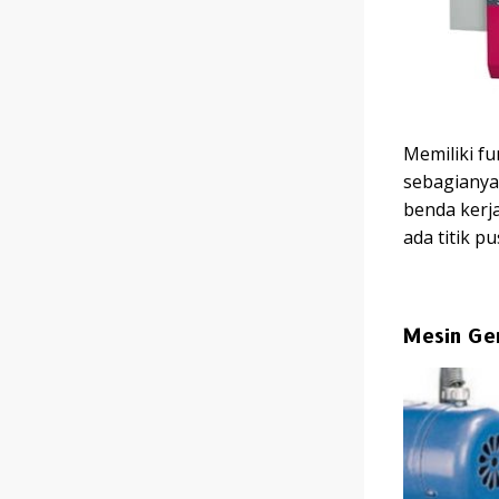
Memiliki f
sebagianya
benda kerj
ada titik p
Mesin Ger