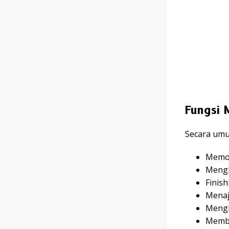
Fungsi 
Secara umu
Memot
Mengh
Finish
Menaj
Mengh
Memben