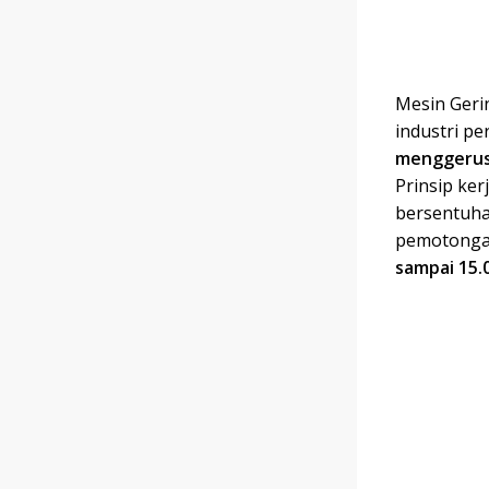
Mesin Geri
industri p
menggeru
Prinsip ker
bersentuha
pemotongan
sampai 15.