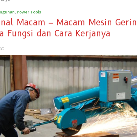
angunan
,
Power Tools
nal Macam – Macam Mesin Geri
a Fungsi dan Cara Kerjanya
021