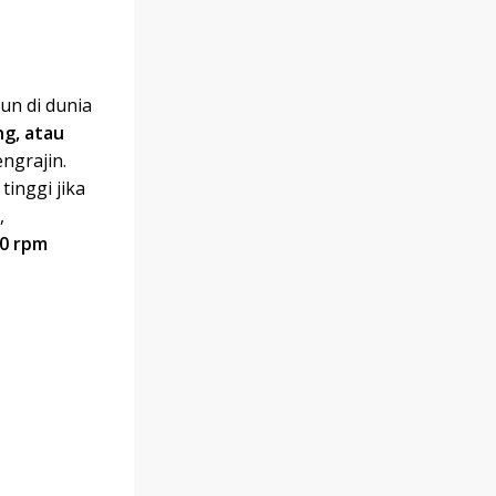
un di dunia
g, atau
ngrajin.
inggi jika
,
00 rpm