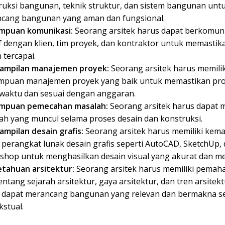
ruksi bangunan, teknik struktur, dan sistem bangunan unt
cang bangunan yang aman dan fungsional.
puan komunikasi:
Seorang arsitek harus dapat berkomuni
f dengan klien, tim proyek, dan kontraktor untuk memastika
 tercapai.
ampilan manajemen proyek:
Seorang arsitek harus memilik
puan manajemen proyek yang baik untuk memastikan proy
 waktu dan sesuai dengan anggaran.
mpuan pemecahan masalah:
Seorang arsitek harus dapat 
ah yang muncul selama proses desain dan konstruksi.
ampilan desain grafis:
Seorang arsitek harus memiliki ke
 perangkat lunak desain grafis seperti AutoCAD, SketchUp,
shop untuk menghasilkan desain visual yang akurat dan me
tahuan arsitektur:
Seorang arsitek harus memiliki pema
entang sejarah arsitektur, gaya arsitektur, dan tren arsitek
 dapat merancang bangunan yang relevan dan bermakna s
kstual.