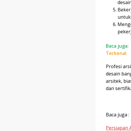
desain
Bekerj
untuk
Menge
peker
Baca juga:
Terkenal
Profesi ar
desain ban
arsitek, bi
dan sertifi
Baca juga :
Persiapan 