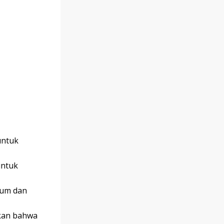
untuk
untuk
kum dan
kan bahwa