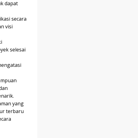
uk dapat
kasi secara
n visi
i
ek selesai
mengatasi
mampuan
 dan
narik.
haman yang
tur terbaru
ecara