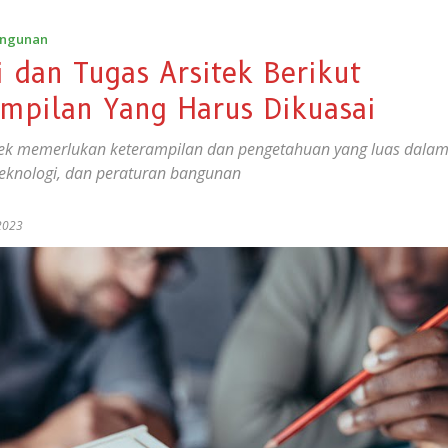
angunan
i dan Tugas Arsitek Berikut
ampilan Yang Harus Dikuasai
itek memerlukan keterampilan dan pengetahuan yang luas dalam
eknologi, dan peraturan bangunan
2023