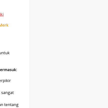
ki
 Merk
untuk
termasuk:
rpikir
 sangat
an tentang