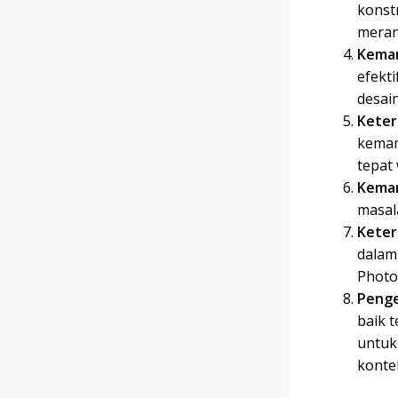
konst
meran
Kemam
efekti
desain
Keter
kemam
tepat
Kema
masal
Keter
dalam
Photo
Penge
baik t
untuk
konte