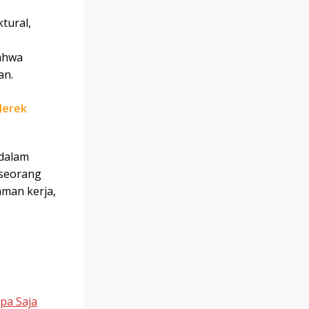
tural,
ahwa
an.
Merek
 dalam
 seorang
aman kerja,
pa Saja