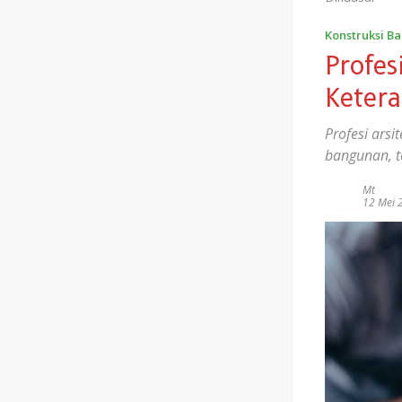
Konstruksi B
Profes
Keter
Profesi ars
bangunan, t
Mt
12 Mei 