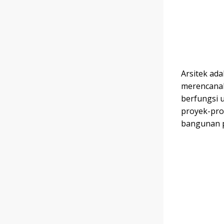
Arsitek ada
merencanak
berfungsi 
proyek-pro
bangunan p