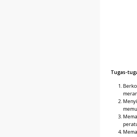
Tugas-tug
Berko
meran
Menyi
memul
Memas
perat
Meman