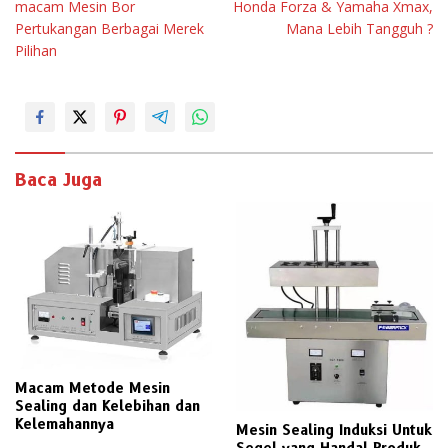
macam Mesin Bor
Honda Forza & Yamaha Xmax,
v
Pertukangan Berbagai Merek
Mana Lebih Tangguh ?
i
Pilihan
g
a
s
i
Baca Juga
p
o
s
Macam Metode Mesin
Sealing dan Kelebihan dan
Kelemahannya
Mesin Sealing Induksi Untuk
Segel yang Handal Produk