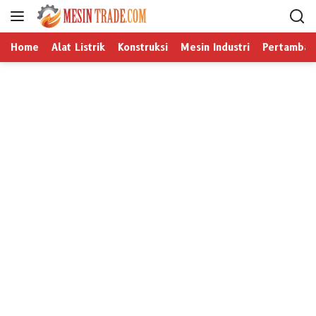
L
a
n
Home
Alat Listrik
Konstruksi
Mesin Industri
Pertamban
g
s
u
n
g
k
e
k
o
n
t
e
n