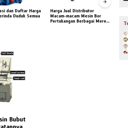
asi dan Daftar Harga
Harga Jual Distributor
Jeni
erinda Duduk Semua
Macam-macam Mesin Bor
Peng
Pertukangan Berbagai Merek
Indon
T
Pilihan
sin Bubut
watannya