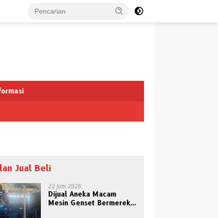
formasi
klan Jual Beli
22 Juni 2026
Dijual Aneka Macam
Mesin Genset Bermerek
Terkenal