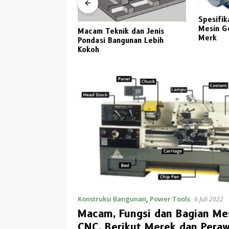
Spesifik
a Kaca Untuk
Mesin G
Macam Teknik dan Jenis
awa Timur 2023
Merk
Pondasi Bangunan Lebih
Kokoh
Konstruksi Bangunan
,
Power Tools
6 Juli 2022
Macam, Fungsi dan Bagian Me
CNC, Berikut Merek dan Pera