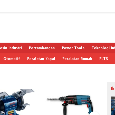
esin Industri
Pertambangan
Power Tools
Teknologi In
Otomotif
Peralatan Kapal
Peralatan Rumah
PLTS
I