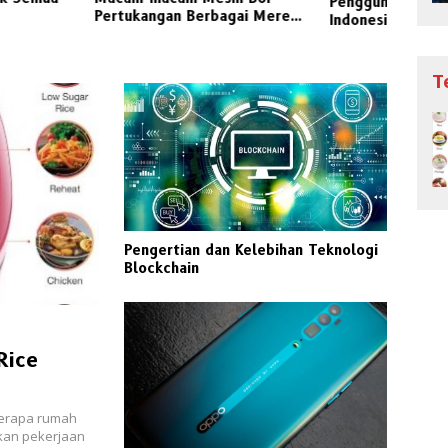
Harg
Penggunaan Kayu Industri
ngan Berbagai Merek
Bang
Indonesia
Jati
T
Pengertian dan Kelebihan Teknologi
Blockchain
Rice
berapa rumah
kan pekerjaan