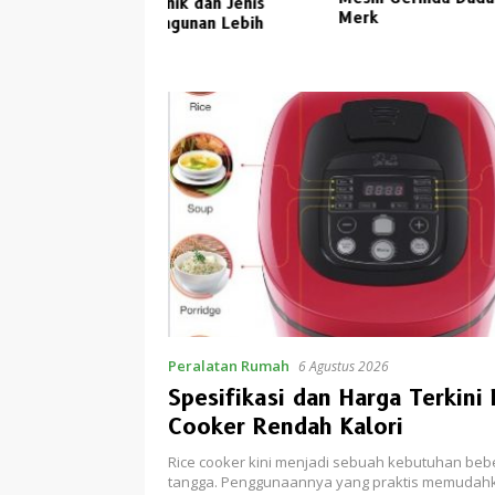
ik dan Jenis
Pertuka
Merk
ngunan Lebih
Pilihan
Peralatan Rumah
6 Agustus 2026
Spesifikasi dan Harga Terkini 
Cooker Rendah Kalori
Rice cooker kini menjadi sebuah kebutuhan be
tangga. Penggunaannya yang praktis memudah