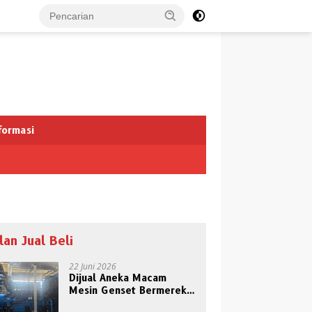
formasi
klan Jual Beli
22 Juni 2026
Dijual Aneka Macam
Mesin Genset Bermerek
Daftar Merek Cat Besi dan
Terkenal
Jenis Cat Kayu Depo