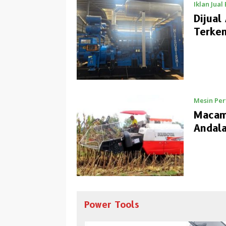
Iklan Jual 
Dijua
Terken
Mesin Per
Macam
Andal
Power Tools