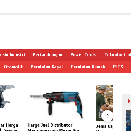
esin Industri
Pertambangan
Power Tools
Teknologi In
Otomotif
Peralatan Kapal
Peralatan Rumah
PLTS
I
al Distributor
Jenis Kayu Hutan dan Macam
acam Mesin Bor