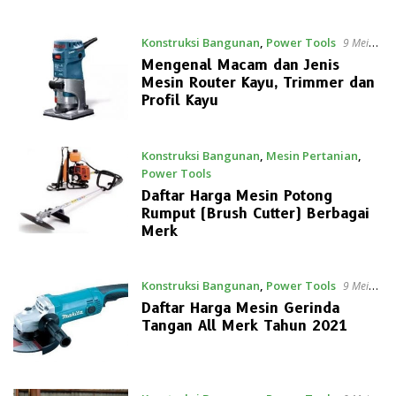
Konstruksi Bangunan
,
Power Tools
9 Mei
2021
Mengenal Macam dan Jenis
Mesin Router Kayu, Trimmer dan
Profil Kayu
Konstruksi Bangunan
,
Mesin Pertanian
,
Power Tools
9 Mei 2021
Daftar Harga Mesin Potong
Rumput (Brush Cutter) Berbagai
Merk
Konstruksi Bangunan
,
Power Tools
9 Mei
2021
Daftar Harga Mesin Gerinda
Tangan All Merk Tahun 2021