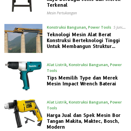
Terkenal
Mesin Pertukangan
Konstruksi Bangunan
,
Power Tools
5 Juni
2022
Teknologi Mesin Alat Berat
Konstruksi Berteknologi Tinggi
Untuk Membangun Struktur
Jembatan
Alat Listrik
,
Konstruksi Bangunan
,
Power
Tools
5 Juli 2021
Tips Memilih Type dan Merek
Mesin Impact Wrench Baterai
Alat Listrik
,
Konstruksi Bangunan
,
Power
Tools
9 Mei 2021
Harga Jual dan Spek Mesin Bor
Tangan Makita, Maktec, Bosch,
Modern