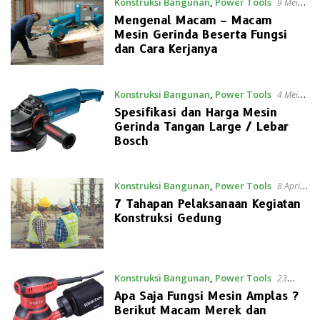
Konstruksi Bangunan
,
Power Tools
9 Mei
2021
Mengenal Macam – Macam
Mesin Gerinda Beserta Fungsi
dan Cara Kerjanya
Konstruksi Bangunan
,
Power Tools
4 Mei
2021
Spesifikasi dan Harga Mesin
Gerinda Tangan Large / Lebar
Bosch
Konstruksi Bangunan
,
Power Tools
8 April
2021
7 Tahapan Pelaksanaan Kegiatan
Konstruksi Gedung
Konstruksi Bangunan
,
Power Tools
23
Maret 2021
Apa Saja Fungsi Mesin Amplas ?
Berikut Macam Merek dan