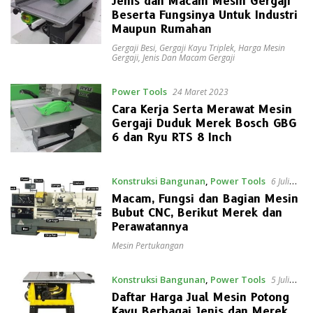
Jenis dan Macam Mesin Gergaji
Beserta Fungsinya Untuk Industri
Maupun Rumahan
Gergaji Besi
,
Gergaji Kayu Triplek
,
Harga Mesin
Gergaji
,
Jenis Dan Macam Gergaji
Power Tools
24 Maret 2023
Cara Kerja Serta Merawat Mesin
Gergaji Duduk Merek Bosch GBG
6 dan Ryu RTS 8 Inch
Konstruksi Bangunan
,
Power Tools
6 Juli
2022
Macam, Fungsi dan Bagian Mesin
Bubut CNC, Berikut Merek dan
Perawatannya
Mesin Pertukangan
Konstruksi Bangunan
,
Power Tools
5 Juli
2022
Daftar Harga Jual Mesin Potong
Kayu Berbagai Jenis dan Merek