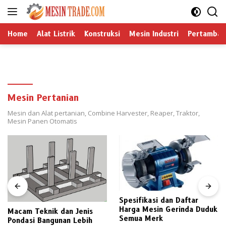
Langsung
ke
konten
Home
Alat Listrik
Konstruksi
Mesin Industri
Pertamban
Mesin Pertanian
Mesin dan Alat pertanian, Combine Harvester, Reaper, Traktor,
Mesin Panen Otomatis
Spesifikasi dan Daftar
Harga Mesin Gerinda Duduk
Macam Teknik dan Jenis
Semua Merk
Pondasi Bangunan Lebih