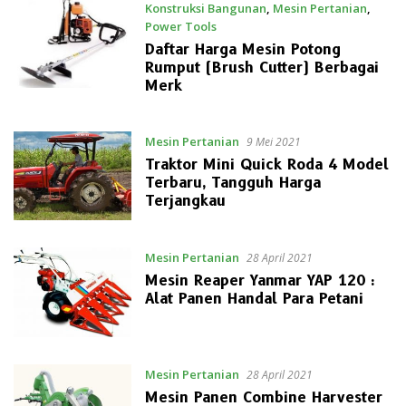
Konstruksi Bangunan
,
Mesin Pertanian
,
Power Tools
9 Mei 2021
Daftar Harga Mesin Potong
Rumput (Brush Cutter) Berbagai
Merk
Mesin Pertanian
9 Mei 2021
Traktor Mini Quick Roda 4 Model
Terbaru, Tangguh Harga
Terjangkau
Mesin Pertanian
28 April 2021
Mesin Reaper Yanmar YAP 120 :
Alat Panen Handal Para Petani
Mesin Pertanian
28 April 2021
Mesin Panen Combine Harvester