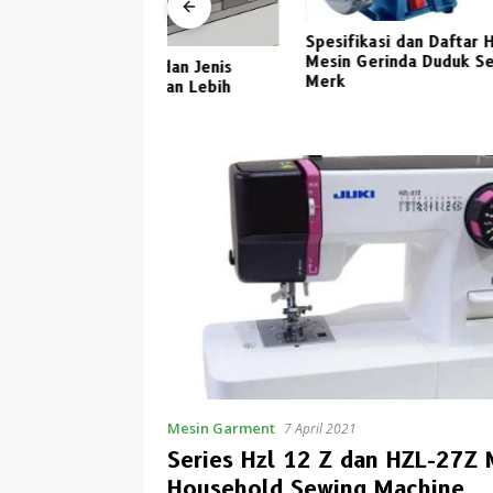
Spesifikasi dan Daftar Harga
Harga Ju
Mesin Gerinda Duduk Semua
Macam-m
ik dan Jenis
Merk
Pertuka
ngunan Lebih
Pilihan
Mesin Garment
7 April 2021
Series Hzl 12 Z dan HZL-27Z 
Household Sewing Machine