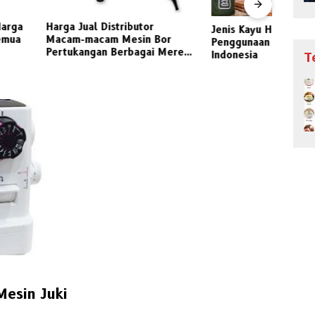
al Distributor
Jenis Kayu Hutan dan Macam
acam Mesin Bor
Harg
Penggunaan Kayu Industri
ngan Berbagai Merek
Bang
Indonesia
T
Jati
Mesin Juki