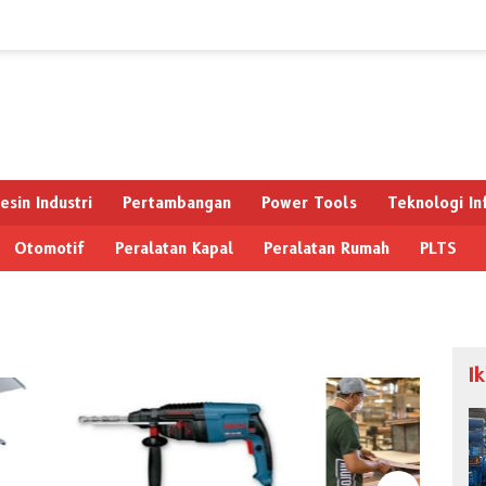
esin Industri
Pertambangan
Power Tools
Teknologi In
Otomotif
Peralatan Kapal
Peralatan Rumah
PLTS
I