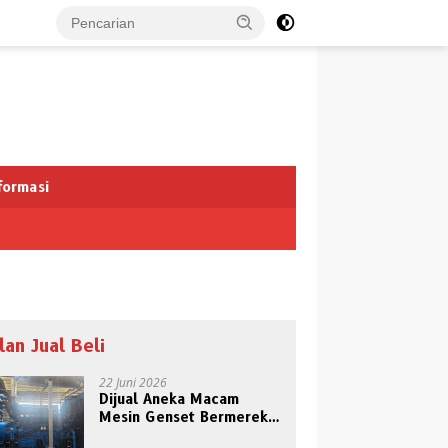
formasi
klan Jual Beli
22 Juni 2026
Dijual Aneka Macam
Mesin Genset Bermerek
Terkenal