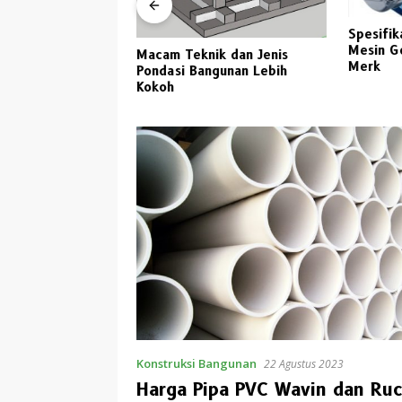
Spesifikasi dan Daftar Harga
Har
Mesin Gerinda Duduk Semua
Mac
Teknik dan Jenis
Merk
Per
i Bangunan Lebih
Pil
Konstruksi Bangunan
22 Agustus 2023
Harga Pipa PVC Wavin dan Ruc