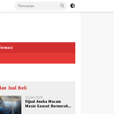
formasi
klan Jual Beli
22 Juni 2026
Dijual Aneka Macam
Mesin Genset Bermerek
Terkenal