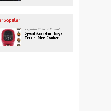
Daftar Merek Cat Besi dan
Jenis Cat Kayu Depo
Harga Lengkap Bahan
Bangunan
Bangunan Terkini Wilayah
erpopuler
Jatim 2023
7 Agustus 2026
0 Komentar
Spesifikasi dan Harga
Terkini Rice Cooker
Rendah Kalori