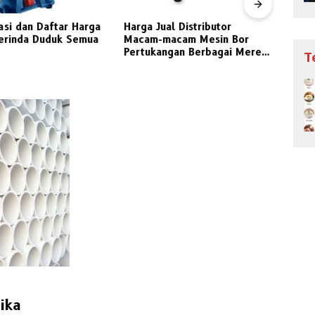
ga Jual Distributor
Jenis Kayu Hutan dan Macam
am-macam Mesin Bor
Penggunaan Kayu Industri
tukangan Berbagai Merek
Indonesia
T
ihan
ika