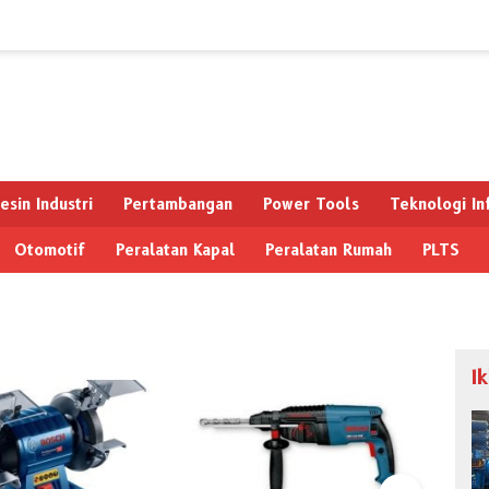
esin Industri
Pertambangan
Power Tools
Teknologi In
Otomotif
Peralatan Kapal
Peralatan Rumah
PLTS
I