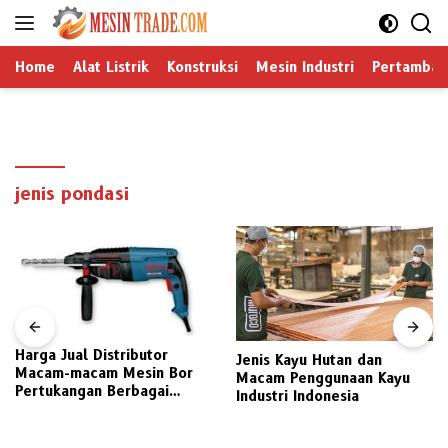
Langsung
ke
konten
Home
Alat Listrik
Konstruksi
Mesin Industri
Pertamban
jenis pondasi
Harga Jual Distributor
Jenis Kayu Hutan dan
Macam-macam Mesin Bor
Macam Penggunaan Kayu
Pertukangan Berbagai
Industri Indonesia
Merek Pilihan