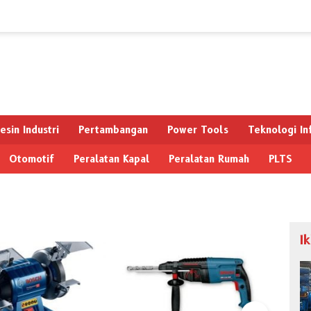
esin Industri
Pertambangan
Power Tools
Teknologi In
Otomotif
Peralatan Kapal
Peralatan Rumah
PLTS
I