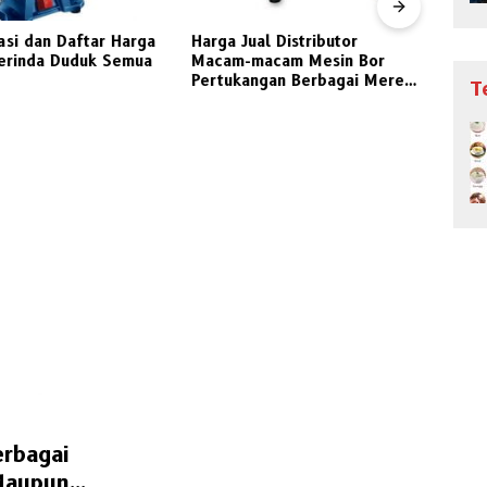
asi dan Daftar Harga
Harga Jual Distributor
Jeni
erinda Duduk Semua
Macam-macam Mesin Bor
Peng
Pertukangan Berbagai Merek
Indon
T
Pilihan
erbagai
Maupun