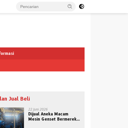
formasi
klan Jual Beli
22 Juni 2026
Dijual Aneka Macam
Mesin Genset Bermerek
Terkenal