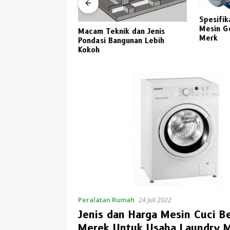
Spesifik
a Kaca Untuk
Mesin G
Macam Teknik dan Jenis
awa Timur 2023
Merk
Pondasi Bangunan Lebih
Kokoh
Peralatan Rumah
24 Juli 2022
Jenis dan Harga Mesin Cuci B
Merek Untuk Usaha Laundry 