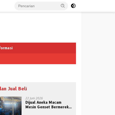
formasi
klan Jual Beli
22 Juni 2026
Dijual Aneka Macam
Mesin Genset Bermerek
Terkenal