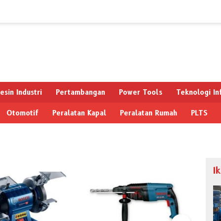
esin Industri
Pertambangan
Power Tools
Teknologi In
Otomotif
Peralatan Kapal
Peralatan Rumah
PLTS
I