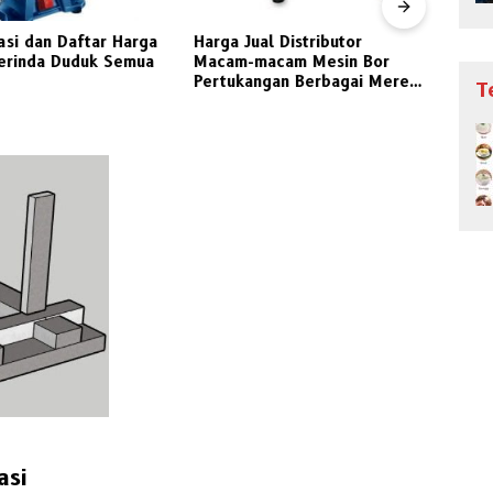
asi dan Daftar Harga
Harga Jual Distributor
Jeni
erinda Duduk Semua
Macam-macam Mesin Bor
Peng
Pertukangan Berbagai Merek
Indon
T
Pilihan
asi