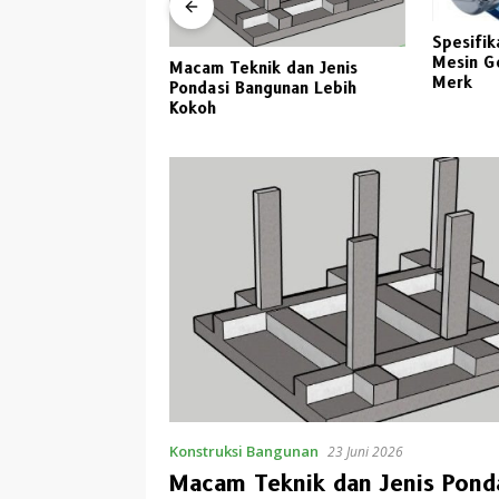
Spesifik
a Kaca Untuk
Mesin G
Macam Teknik dan Jenis
awa Timur 2023
Merk
Pondasi Bangunan Lebih
Kokoh
Konstruksi Bangunan
23 Juni 2026
Macam Teknik dan Jenis Pond