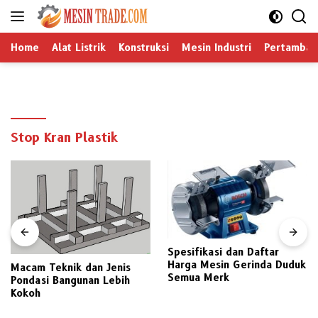
Langsung
ke
konten
Home
Alat Listrik
Konstruksi
Mesin Industri
Pertamban
Stop Kran Plastik
Spesifikasi dan Daftar
Harga Jual Distributor
Harga Mesin Gerinda Duduk
Macam-macam Mesin Bor
Semua Merk
Pertukangan Berbagai
Merek Pilihan