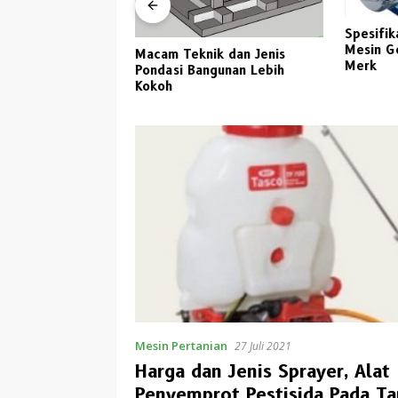
Spesifik
a Kaca Untuk
Mesin G
Macam Teknik dan Jenis
awa Timur 2023
Merk
Pondasi Bangunan Lebih
Kokoh
Mesin Pertanian
27 Juli 2021
Harga dan Jenis Sprayer, Alat
Penyemprot Pestisida Pada T