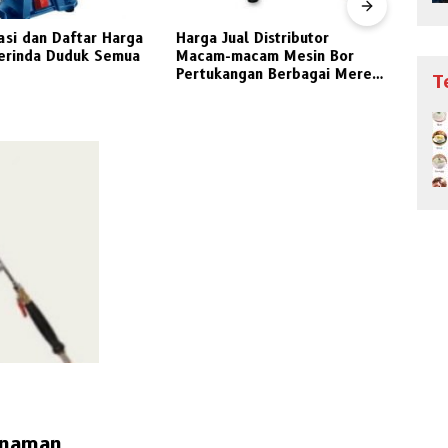
asi dan Daftar Harga
Harga Jual Distributor
Jeni
erinda Duduk Semua
Macam-macam Mesin Bor
Peng
Pertukangan Berbagai Merek
Indon
T
Pilihan
anaman