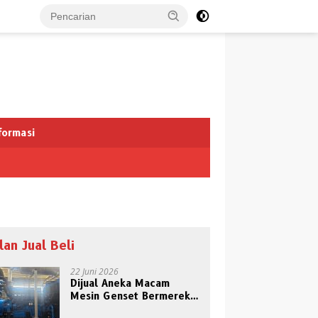
formasi
klan Jual Beli
22 Juni 2026
Dijual Aneka Macam
Mesin Genset Bermerek
Terkenal