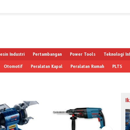
esin Industri
Pertambangan
Power Tools
Teknologi In
Otomotif
Peralatan Kapal
Peralatan Rumah
PLTS
I