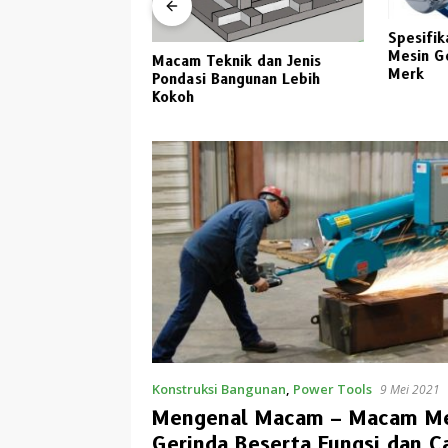
Spesifik
a Kaca Untuk
Mesin G
Macam Teknik dan Jenis
awa Timur 2023
Merk
Pondasi Bangunan Lebih
Kokoh
Konstruksi Bangunan
,
Power Tools
9 Mei 2021
Mengenal Macam – Macam Me
Gerinda Beserta Fungsi dan C