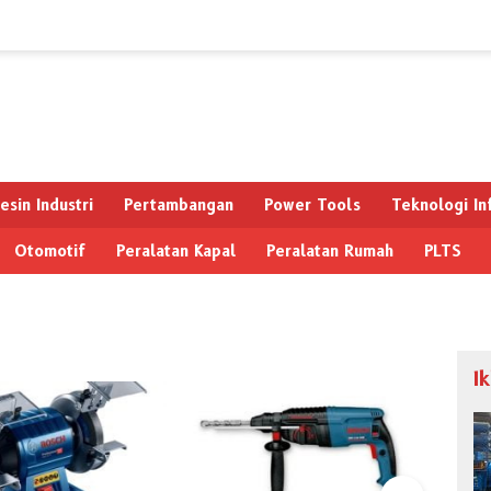
esin Industri
Pertambangan
Power Tools
Teknologi In
Otomotif
Peralatan Kapal
Peralatan Rumah
PLTS
I