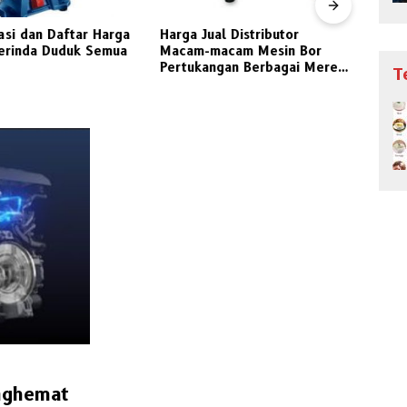
asi dan Daftar Harga
Harga Jual Distributor
Jeni
erinda Duduk Semua
Macam-macam Mesin Bor
Peng
Pertukangan Berbagai Merek
Indon
T
Pilihan
enghemat