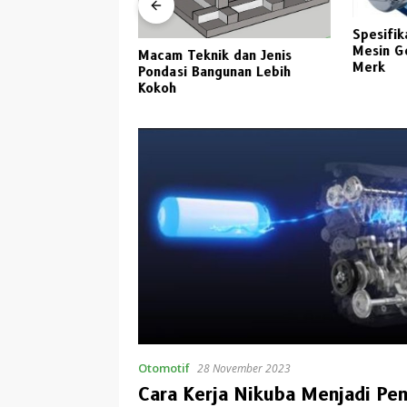
Spesifik
a Kaca Untuk
Mesin G
Macam Teknik dan Jenis
awa Timur 2023
Merk
Pondasi Bangunan Lebih
Kokoh
Otomotif
28 November 2023
Cara Kerja Nikuba Menjadi P