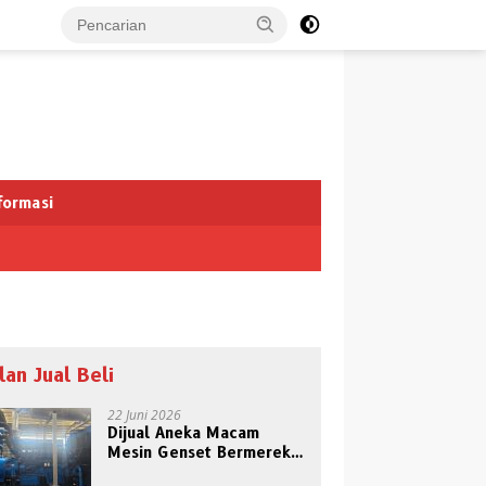
formasi
klan Jual Beli
22 Juni 2026
Dijual Aneka Macam
Mesin Genset Bermerek
Terkenal