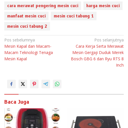
cara merawat pengering mesin cuci
harga mesin cuci
manfaat mesin cuci
mesin cuci tabung 1
mesin cuci tabung 2
N
Pos sebelumnya
Pos selanjutnya
Mesin Kapal dan Macam-
Cara Kerja Serta Merawat
a
Macam Teknologi Tenaga
Mesin Gergaji Duduk Merek
v
Mesin Kapal
Bosch GBG 6 dan Ryu RTS 8
i
Inch
g
a
s
i
Baca Juga
p
o
s