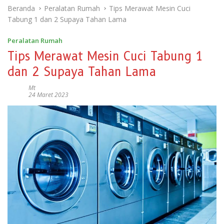
Beranda
Peralatan Rumah
Tips Merawat Mesin Cuci
Tabung 1 dan 2 Supaya Tahan Lama
Peralatan Rumah
Tips Merawat Mesin Cuci Tabung 1
dan 2 Supaya Tahan Lama
Mt
24 Maret 2023