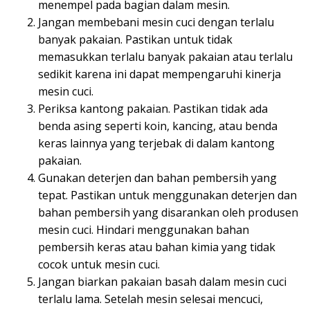
menempel pada bagian dalam mesin.
Jangan membebani mesin cuci dengan terlalu
banyak pakaian. Pastikan untuk tidak
memasukkan terlalu banyak pakaian atau terlalu
sedikit karena ini dapat mempengaruhi kinerja
mesin cuci.
Periksa kantong pakaian. Pastikan tidak ada
benda asing seperti koin, kancing, atau benda
keras lainnya yang terjebak di dalam kantong
pakaian.
Gunakan deterjen dan bahan pembersih yang
tepat. Pastikan untuk menggunakan deterjen dan
bahan pembersih yang disarankan oleh produsen
mesin cuci. Hindari menggunakan bahan
pembersih keras atau bahan kimia yang tidak
cocok untuk mesin cuci.
Jangan biarkan pakaian basah dalam mesin cuci
terlalu lama. Setelah mesin selesai mencuci,