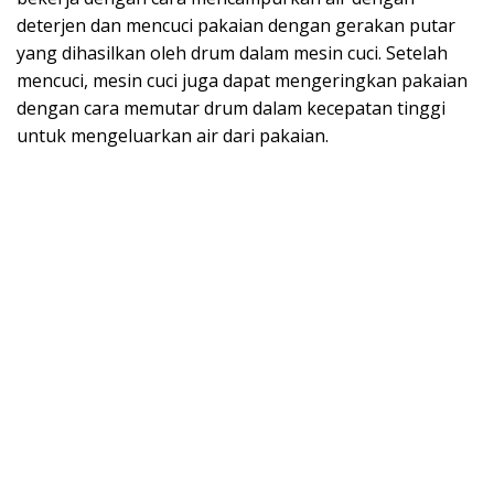
deterjen dan mencuci pakaian dengan gerakan putar
yang dihasilkan oleh drum dalam mesin cuci. Setelah
mencuci, mesin cuci juga dapat mengeringkan pakaian
dengan cara memutar drum dalam kecepatan tinggi
untuk mengeluarkan air dari pakaian.