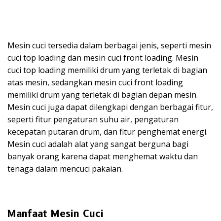
Mesin cuci tersedia dalam berbagai jenis, seperti mesin
cuci top loading dan mesin cuci front loading. Mesin
cuci top loading memiliki drum yang terletak di bagian
atas mesin, sedangkan mesin cuci front loading
memiliki drum yang terletak di bagian depan mesin.
Mesin cuci juga dapat dilengkapi dengan berbagai fitur,
seperti fitur pengaturan suhu air, pengaturan
kecepatan putaran drum, dan fitur penghemat energi.
Mesin cuci adalah alat yang sangat berguna bagi
banyak orang karena dapat menghemat waktu dan
tenaga dalam mencuci pakaian.
Manfaat Mesin Cuci