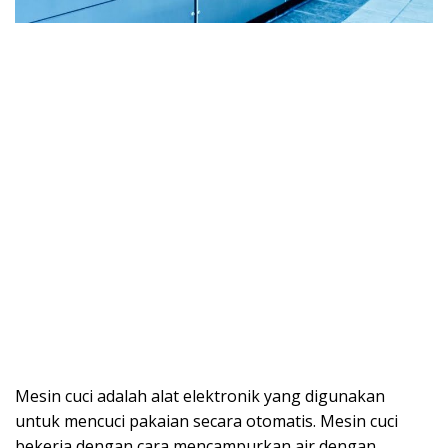
Mesin cuci adalah alat elektronik yang digunakan
untuk mencuci pakaian secara otomatis. Mesin cuci
bekerja dengan cara mencampurkan air dengan