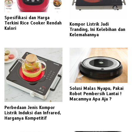
Spesifikasi dan Harga
Terkini Rice Cooker Rendah
Kompor Listrik Jadi
Kalori
Tranding, Ini Kelebihan dan
Kelemahannya
Solusi Malas Nyapu, Pakai
Robot Pembersih Lantai !
Macamnya Apa Aja ?
Perbedaan Jenis Kompor
Listrik Induksi dan Infrared,
Harganya Kompetitif