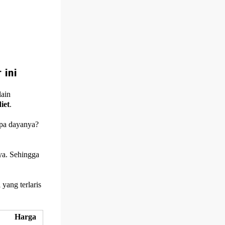
 ini
lain
diet
.
apa dayanya?
ya. Sehingga
yang terlaris
Harga