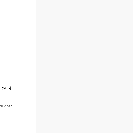
a yang
memasak