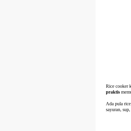
Rice cooker 
praktis
memud
Ada pula ric
sayuran, sup,