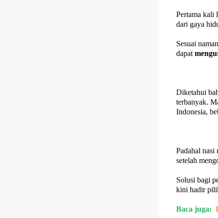
Pertama kali
dari gaya hid
Sesuai namany
dapat
mengur
Diketahui bah
terbanyak. M
Indonesia, be
Padahal nasi 
setelah meng
Solusi bagi 
kini hadir pi
Baca juga: