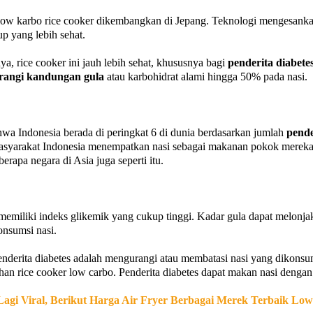
 low karbo rice cooker dikembangkan di Jepang. Teknologi mengesankan
up yang lebih sehat.
a, rice cooker ini jauh lebih sehat, khususnya bagi
penderita diabete
angi kandungan gula
atau karbohidrat alami hingga 50% pada nasi.
wa Indonesia berada di peringkat 6 di dunia berdasarkan jumlah
pende
asyarakat Indonesia menempatkan nasi sebagai makanan pokok mereka
berapa negara di Asia juga seperti itu.
memiliki indeks glikemik yang cukup tinggi. Kadar gula dapat melonjak
onsumsi nasi.
penderita diabetes adalah mengurangi atau membatasi nasi yang dikons
lihan rice cooker low carbo. Penderita diabetes dapat makan nasi dengan
Lagi Viral, Berikut Harga Air Fryer Berbagai Merek Terbaik Lo