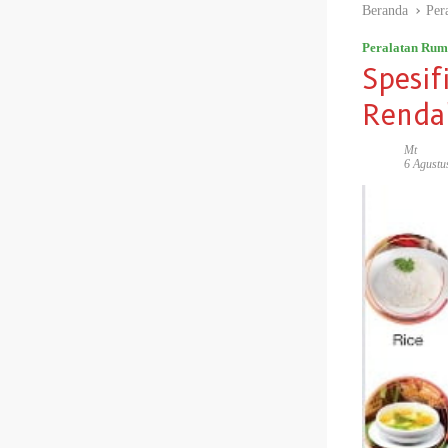
Beranda
Per
Peralatan Ru
Spesif
Renda
Mt
6 Agustu