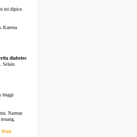
 ini dipicu
s
. Karena
rita diabetes
. Selain
 tinggi
umsi. Namun
 tenang.
w Watt