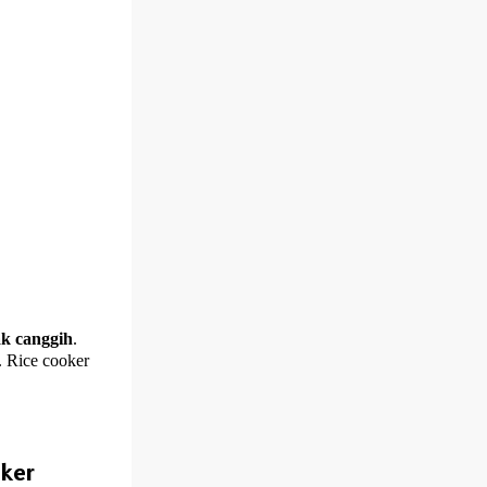
ak canggih
.
 Rice cooker
ker