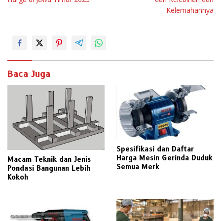
v
Kelemahannya
i
g
a
s
i
Baca Juga
p
o
s
Spesifikasi dan Daftar
Harga Mesin Gerinda Duduk
Macam Teknik dan Jenis
Semua Merk
Pondasi Bangunan Lebih
Kokoh