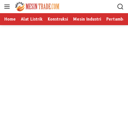
L
a
n
Home
Alat Listrik
Konstruksi
Mesin Industri
Pertamban
g
s
u
n
g
k
e
k
o
n
t
e
n