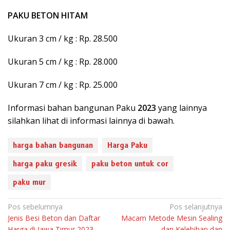
PAKU BETON HITAM
Ukuran 3 cm / kg : Rp. 28.500
Ukuran 5 cm / kg : Rp. 28.000
Ukuran 7 cm / kg : Rp. 25.000
Informasi bahan bangunan Paku
2023
yang lainnya
silahkan lihat di informasi lainnya di bawah.
harga bahan bangunan
Harga Paku
harga paku gresik
paku beton untuk cor
paku mur
N
Pos sebelumnya
Pos selanjutnya
Jenis Besi Beton dan Daftar
Macam Metode Mesin Sealing
a
Harga di Jawa Timur 2023
dan Kelebihan dan