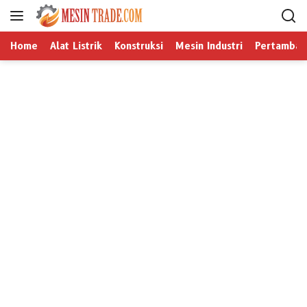
L
a
n
Home
Alat Listrik
Konstruksi
Mesin Industri
Pertamban
g
s
u
n
g
k
e
k
o
n
t
e
n