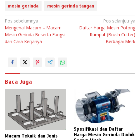
mesin gerinda
mesin gerinda tangan
N
Pos sebelumnya
Pos selanjutnya
Mengenal Macam – Macam
Daftar Harga Mesin Potong
a
Mesin Gerinda Beserta Fungsi
Rumput (Brush Cutter)
v
dan Cara Kerjanya
Berbagai Merk
i
g
a
s
i
Baca Juga
p
o
s
Spesifikasi dan Daftar
Harga Mesin Gerinda Duduk
Macam Teknik dan Jenis