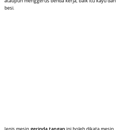
ataupun menggerus benda kerja, baik itu kayu dan
besi.
Jenis mesin
gerinda tangan
ini boleh dikata mesin