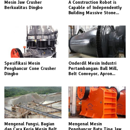
Mesin Jaw Crusher
A Construction Robot is
Berkualitas Dingbo
Capable of Independently
Building Massive Stone
Walls
Spesifikasi Mesin
Onderdil Mesin Industri
Penghancur Cone Crusher
Pertambangan: Ball Mill,
Dingbo
Belt Conveyor, Apron
Feeder, Cone Crusher
Mengenal Fungsi, Bagian
Mengenal Mesin
dan Cara Kerja Mesin Belt
Penghancur Batu Tipe Jaw