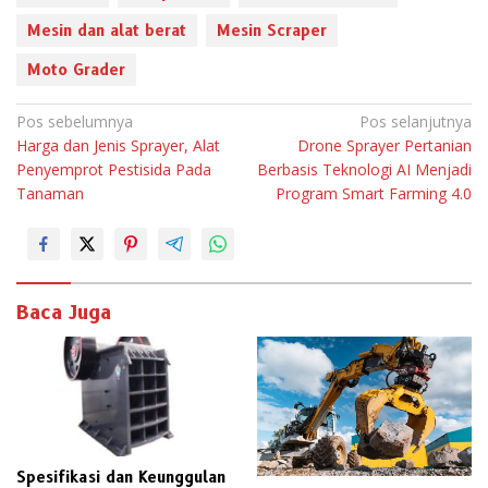
Mesin dan alat berat
Mesin Scraper
Moto Grader
N
Pos sebelumnya
Pos selanjutnya
Harga dan Jenis Sprayer, Alat
Drone Sprayer Pertanian
a
Penyemprot Pestisida Pada
Berbasis Teknologi AI Menjadi
v
Tanaman
Program Smart Farming 4.0
i
g
a
s
Baca Juga
i
p
o
s
Spesifikasi dan Keunggulan