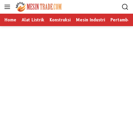
L
a
n
Home
Alat Listrik
Konstruksi
Mesin Industri
Pertamban
g
s
u
n
g
k
e
k
o
n
t
e
n